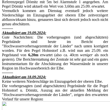
Referenzpegel Dömitz mit 5m bei Alarmstufe 1 angegeben. Am
Pegel Dömitz wird aktuell ein Wert von 3,60m am 25.09. erwartet.
Vermutlich kommen am Dienstag eventuell jedoch weitere
Niederschläge im Einzugsgebiet der oberen Elbe zeitverzögert
abflusswirksam hinzu, genaueres lässt sich derzeit jedoch noch nicht
genau abschätzen.
---------
Aktualisiert am 19.09.2024:
Gute Nachrichten: Die vorhergesagten (und abgeschätzten)
Pegelstände sind heute im Bericht der
"Hochwasservorhersagezentrale der Länder" nach unten korrigiert
worden. Für den Pegel Hohnstorf z.B. wird nun am 25.09. ein
Pegelstand von
6,20m
erwartet (also ca. 40cm
weniger
als noch
gestern). Die Berichterstattung der Zentrale ist sehr gut und ein gutes
Instrumentarium für die Abschätzung der Wasserstände in unserer
Region im Hochwasserbereich der Elbe.
---------
Aktualisiert am 18.09.2024:
Keine weiteren Niederschläge im Einzugsgebeit der oberen Elbe.
Die vorhergesagten (und abgeschätzten) Pegelstände für die Pegel
Hohnstorf u. Dömitz, Auszug aus der aktuellen Meldung der
"Hochwasservorhersagezentrale der Länder", zeigen den erwarteten
Verlauf für unsere Region
: