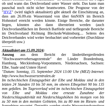
ob und wann das Deichvorland unter Wasser steht. Das kann man
pauschal noch nicht sicher beantworten. Die Prognose von der
"
HVZ
" (wird täglich aktualisiert) gibt aktuell die Einschätzung an,
dass am 26.09.ein Wasserstand von über 6mNHN im Bereich
Hohnstorf erreicht werden könnte. Einige Bereiche, die darunter
liegen, könnten also dann überströmt werden (auch
Deichvorlandflächen im Bereich Barförde und tiefliegende Bereiche
im Deichvorland Richtung Bleckede/Walmsburg.... Seitens des
Deichverbandes wird weiter beobachtet und vorbereitet (Durchlässe
überprüft usw.)
---------
Aktualisiert am 15.09.2024
:
Auszug
aus dem Bericht der länderübergreifenden
"Hochwasservorhersagezentrale" der Länder Brandenburg,
Hamburg, Mecklenburg-Vorpommern, Niedersachsen, Sachsen:
Elbe, Saale und Untere Havel
"Datum: Sonntag, 15. September 2024 13:00 Uhr (MEZ) Internet:
http://www.hochwasserzentralen.de
Im tschechischen Einzugsgebiet der Elbe und Moldau sind in den
letzten 24 Stunden 10 bis 50 mm, im oberen Elbegebiet 90 bis 135
mm gefallen. Im
Tagesverlauf wird im tschechischen Einzugsgebiet
von Elbe und Moldau eine erneute Zunahme der
Niederschlagsaktivität mit Niederschlagshöhen bis
morgen von bis
zu 50 mm in den meisten Gebieten, bis zu 80 mm im Riesen- und
Isergebirge erwartet.
Derzeitig werden starke Wasserstandsanstiege