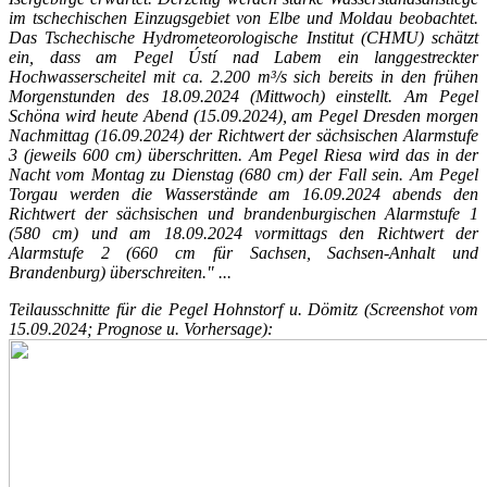
im tschechischen Einzugsgebiet von Elbe und Moldau beobachtet.
Das Tschechische
Hydrometeorologische Institut (CHMU) schätzt
ein, dass am Pegel Ústí nad Labem ein langgestreckter
Hochwasserscheitel mit ca. 2.200 m³/s sich bereits
in den frühen
Morgenstunden des 18.09.2024 (Mittwoch) einstellt.
Am Pegel
Schöna wird heute Abend (15.09.2024), am Pegel Dresden morgen
Nachmittag (16.09.2024) der Richtwert der sächsischen Alarmstufe
3
(jeweils 600 cm) überschritten. Am Pegel Riesa wird das in der
Nacht vom Montag zu Dienstag (680 cm) der Fall sein. Am Pegel
Torgau werden die
Wasserstände am 16.09.2024 abends den
Richtwert der sächsischen und brandenburgischen Alarmstufe 1
(580 cm) und am 18.09.2024 vormittags den
Richtwert der
Alarmstufe 2 (660 cm für Sachsen, Sachsen-Anhalt und
Brandenburg) überschreiten." ...
Teilausschnitte für die Pegel Hohnstorf u. Dömitz (Screenshot vom
15.09.2024; Prognose u. Vorhersage):