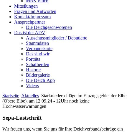
MBS Vitico
Mitteilungen
Fragen und Antworten
Kontakt/Impressum
Ansprechpartner
Die Deichgeschworenen
Das ist der ADV
Ausschussmitglieder / Deputierte
Stammdaten
Verbandskarte
Das sind wir
Porträts
Schafherden
Historie
Bildergalerie
Die Deich-App
Videos
Startseite
Aktuelles
Starkniederschläge im Einzugsgebiet der Elbe
(Obere Elbe), am 12.09.24 - 12Uhr noch keine
Hochwasserwarnungen
Sepa-Lastschrift
Wir freuen uns, wenn Sie uns für Ihre Deichverbandsbeiträge ein