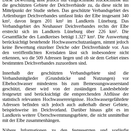
die geschützten Gebiete der Deichverbände zu, da diese nicht im
Mittelpunkt der Studie stehen. Das geschützte Verbandsgebiet des
Artlenburger Deichverbandes umfasst links der Elbe insgesamt 340
km², davon liegen 201 km² im Landkreis Lüneburg. Das
Verbandsgebiet des Neuhauser Deichverbandes rechts der Elbe
erstreckt sich im Landkreis Lüneburg über 226 km². Die
Gesamtfläche des Landkreises beträgt 1.327 km². Die Auswertung
berücksichtigt bestehende Hochwasserschutzanlagen, nimmt jedoch
keine Bewertung einzelner Deiche oder Deichverbände vor. Aus
den veröffentlichten Kreisdaten lässt sich insbesondere nicht
erkennen, wo die 509 Adressen liegen und ob sie dem Gebiet eines
bestimmten Deichverbandes zuzuordnen sind.
Innerhalb der geschützten Verbandsgebiete sind die
Verbandsmitglieder (Grundstücke und Nutzungen) vor
Elbehochwasser mindestens bis zum Bemessungswasserstand
geschützt, dieser wird von der zuständigen Landesbehörde
festgesetzt und berücksichtigt die entsprechenden Abflüsse der
statistisch relevanten Hochwasserereignisse. Hochwassergefährdete
Adressen befinden sich jedoch auch außerhalb dieser Gebiete,
beispielsweise im Deichvorland. Darüber hinaus gibt es im
Landkreis weitere Überschwemmungsgebiete, die nicht unmittelbar
mit der Elbe zusammenhängen.
Nähere Informationen zu den festgesetzten und vorläufig