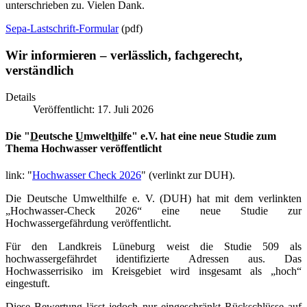
unterschrieben zu. Vielen Dank.
Sepa-Lastschrift-Formular
(pdf)
Wir informieren – verlässlich, fachgerecht,
verständlich
Details
Veröffentlicht: 17. Juli 2026
Die "
D
eutsche
U
mwelt
h
ilfe" e.V. hat eine neue Studie zum
Thema Hochwasser veröffentlicht
link: "
Hochwasser Check 2026
" (verlinkt zur DUH).
Die Deutsche Umwelthilfe e. V. (DUH) hat mit dem verlinkten
„Hochwasser-Check 2026“ eine neue Studie zur
Hochwassergefährdung veröffentlicht.
Für den Landkreis Lüneburg weist die Studie 509 als
hochwassergefährdet identifizierte Adressen aus. Das
Hochwasserrisiko im Kreisgebiet wird insgesamt als „hoch“
eingestuft.
Diese Bewertung lässt jedoch nur eingeschränkt Rückschlüsse auf