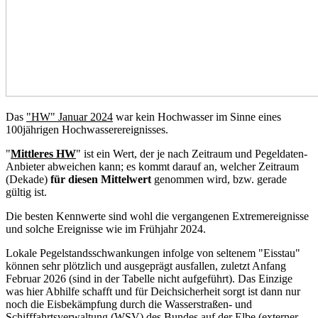
Das
"HW" Januar 2024
war kein Hochwasser im Sinne eines
100jährigen Hochwasserereignisses.
"
Mittleres HW
" ist ein Wert, der je nach Zeitraum und Pegeldaten-
Anbieter abweichen kann; es kommt darauf an, welcher Zeitraum
(Dekade)
für diesen Mittelwert
genommen wird, bzw. gerade
gültig ist.
Die besten Kennwerte sind wohl die vergangenen Extremereignisse
und solche Ereignisse wie im Frühjahr 2024.
Lokale Pegelstandsschwankungen infolge von seltenem "Eisstau"
können sehr plötzlich und ausgeprägt ausfallen, zuletzt Anfang
Februar 2026 (sind in der Tabelle nicht aufgeführt). Das Einzige
was hier Abhilfe schafft und für Deichsicherheit sorgt ist dann nur
noch die Eisbekämpfung durch die Wasserstraßen- und
Schifffahrtsverwaltung (WSV) des Bundes auf der Elbe (externer