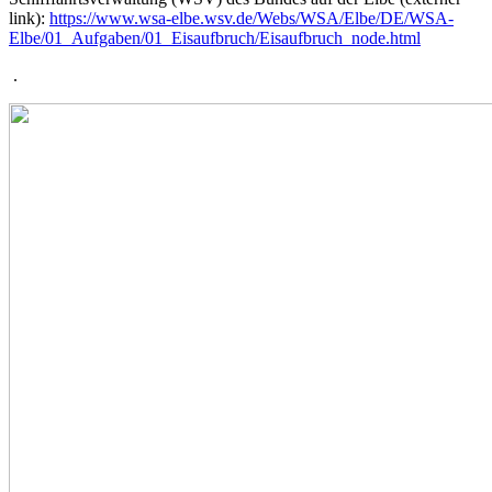
link):
https://www.wsa-elbe.wsv.de/Webs/WSA/Elbe/DE/WSA-
Elbe/01_Aufgaben/01_Eisaufbruch/Eisaufbruch_node.html
.