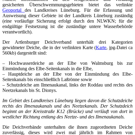
gesicherten Überschwemmungsgebieten bietet das verlinkte
Geoportal
des Landkreises Lüneburg. Für die Erfassung und
Ausweisung dieser Gebiete ist der Landkreis Lüneburg zuständig
(eine vorläufige Sicherung erfolgt durch den NLWKN; für die
endgültige Festsetzung ist die zuständige untere Wasserbehörde
verantwortlich).
Der Artlenburger Deichverband unterhält drei Kategorien
gewidmeter Deiche, die in der verlinkten Karte (
Karte
, jpg-Datei ca
560kb) dargestellt sind:
– Hochwasserdeiche an der Elbe von Walmsburg bis zur
Einmündung des Elbe-Seitenkanals in die Elbe,
– Hauptdeiche an der Elbe von der Einmündung des Elbe-
Seitenkanals bis einschließlich Laßrönne sowie
– Schutzdeiche am Ilmenaukanal, links der Roddau und rechts des
Neetzekanals bis St. Dionys.
Im Gebiet des Landkreises Lüneburg liegen davon die Schutzdeiche
rechts des Ilmenaukanals und des Neetzekanals. Der Schutzdeich
beginnt an der Kreisstraße K12 (Brücke) und verläuft von dort in
westlicher Richtung entlang des Neetze- und des Ilmenaukanals.
Die Deichverbände unterhalten die ihnen zugeordneten Deiche
zuverlässig, dieses wird zwei mal jährlich im Rahmen von