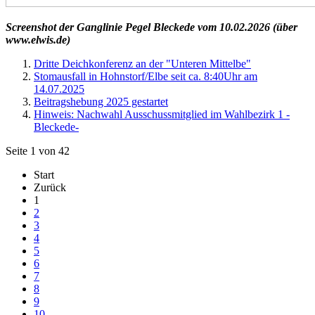
Screenshot der Ganglinie Pegel Bleckede vom 10.02.2026 (über
www.elwis.de)
Dritte Deichkonferenz an der "Unteren Mittelbe"
Stomausfall in Hohnstorf/Elbe seit ca. 8:40Uhr am
14.07.2025
Beitragshebung 2025 gestartet
Hinweis: Nachwahl Ausschussmitglied im Wahlbezirk 1 -
Bleckede-
Seite 1 von 42
Start
Zurück
1
2
3
4
5
6
7
8
9
10