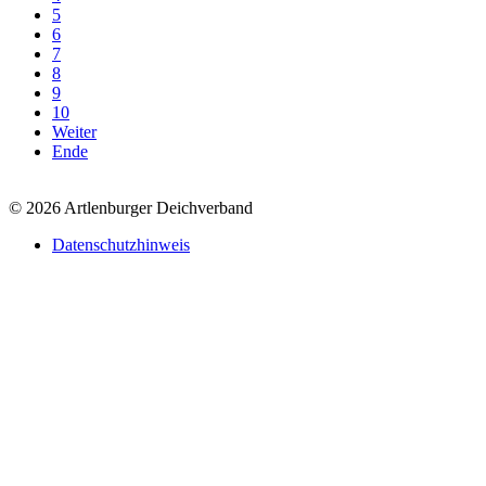
5
6
7
8
9
10
Weiter
Ende
© 2026 Artlenburger Deichverband
Datenschutzhinweis