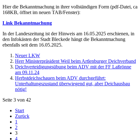
Hier die Bekanntmachung in ihrer vollständigen Form (pdf-Datei, ca
168KB, öffnet im neuen TAB/Fenster):
Link Bekanntmachung
In der Landeszeitung ist der Hinweis am 16.05.2025 erschienen, in
den Infokästen der Stadt Bleckede hängt die Bekanntmachung
ebenfalls seit dem 16.05.2025.
Neuer LKW
Herr Ministerpräsident Weil beim Artlenburger Deichverband
Deichverteidigungsübung beim ADV mit der FF Laßrönne
am 09.11.24
Herbstdeichschauen beim ADV durchgeführt:
Unterhaltungszustand überwiegend gut, aber Deichausbau
nötig!
Seite 3 von 42
Start
Zurück
1
2
3
4