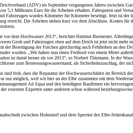
er Deichverband (ADV) im September vergangenen Jahres zwischen Garl
n 5,1 Millionen Euro für die Arbeiten erhalten. Fahrspuren und Vers
d Fahrzeugen wurden Kilometer für Kilometer beseitigt. Jetzt ist der 
urg erreicht. Die Arbeiten stehen kurz vor dem Abschluss. Kosten für 
anzieren.
ie vor dem Hochwasser 2013“, berichtet Hartmut Burmester. Allerdings 
erem Gerät und Fahrzeugen oben auf dem Deich ist jetzt nicht mehr mög
s mit der Beseitigung der Furchen gleichzeitig auch Fehlhöhen an den D
hmaler wurden. „Wir haben nun einen Freibord von einem Meter außerh
tion ist damit besser als vor 2013“, so Norbert Thiemann. In der Wass
ichkrone zum Bemessungswasserstand, als Sicherheitszuschlag, der nic
sind froh, dass die Reparatur der Hochwasserschäden im Bereich der 
r nur möglich, weil wir hier an der Elbe zusammen mit dem Niedersäc
ktmanagement Ad Aqua und den beteiligten Baufirmen ein hervorragend
der externen Experten unter anderem schon während beziehungsweise ku
auabschnitt zwischen Hohnstorf und dem Sperrtor des Elbe-Seitenkanal