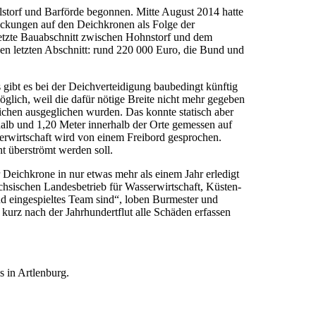
storf und Barförde begonnen. Mitte August 2014 hatte
ackungen auf den Deichkronen als Folge der
letzte Bauabschnitt zwischen Hohnstorf und dem
den letzten Abschnitt: rund 220 000 Euro, die Bund und
gibt es bei der Deichverteidigung baubedingt künftig
lich, weil die dafür nötige Breite nicht mehr gegeben
eichen ausgeglichen wurden. Das konnte statisch aber
alb und 1,20 Meter innerhalb der Orte gemessen auf
erwirtschaft wird von einem Freibord gesprochen.
ht überströmt werden soll.
Deichkrone in nur etwas mehr als einem Jahr erledigt
hsischen Landesbetrieb für Wasserwirtschaft, Küsten-
 eingespieltes Team sind“, loben Burmester und
rz nach der Jahrhundertflut alle Schäden erfassen
s in Artlenburg.