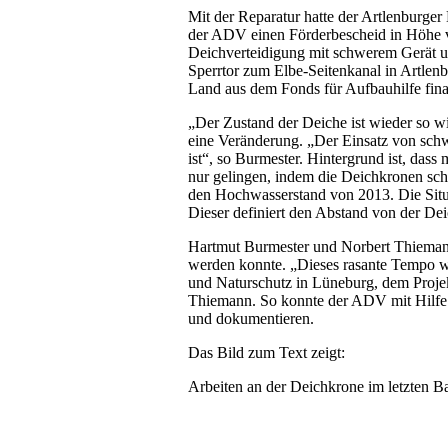
Mit der Reparatur hatte der Artlenburg
der ADV einen Förderbescheid in Höhe vo
Deichverteidigung mit schwerem Gerät un
Sperrtor zum Elbe-Seitenkanal in Artlenb
Land aus dem Fonds für Aufbauhilfe fin
„Der Zustand der Deiche ist wieder so w
eine Veränderung. „Der Einsatz von schw
ist“, so Burmester. Hintergrund ist, das
nur gelingen, indem die Deichkronen sc
den Hochwasserstand von 2013. Die Situa
Dieser definiert den Abstand von der De
Hartmut Burmester und Norbert Thiemann 
werden konnte. „Dieses rasante Tempo wa
und Naturschutz in Lüneburg, dem Proje
Thiemann. So konnte der ADV mit Hilfe 
und dokumentieren.
Das Bild zum Text zeigt:
Arbeiten an der Deichkrone im letzten B