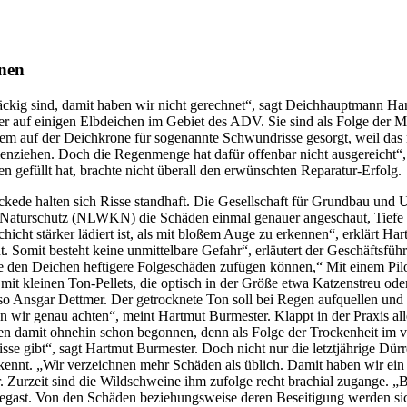
onen
tnäckig sind, damit haben wir nicht gerechnet“, sagt Deichhauptmann 
er auf einigen Elbdeichen im Gebiet des ADV. Sie sind als Folge der 
em auf der Deichkrone für sogenannte Schwundrisse gesorgt, weil das 
menziehen. Doch die Regenmenge hat dafür offenbar nicht ausgereicht“
n gefüllt hat, brachte nicht überall den erwünschten Reparatur-Erfolg.
kede halten sich Risse standhaft. Die Gesellschaft für Grundbau und 
d Naturschutz (NLWKN) die Schäden einmal genauer angeschaut, Tiefe
chicht stärker lädiert ist, als mit bloßem Auge zu erkennen“, erklärt 
ht. Somit besteht keine unmittelbare Gefahr“, erläutert der Geschäftsfü
e den Deichen heftigere Folgeschäden zufügen können,“ Mit einem Pilo
e mit kleinen Ton-Pellets, die optisch in der Größe etwa Katzenstreu 
Ansgar Dettmer. Der getrocknete Ton soll bei Regen aufquellen und dan
 wir genau achten“, meint Hartmut Burmester. Klappt in der Praxis alle
en damit ohnehin schon begonnen, denn als Folge der Trockenheit im 
isse gibt“, sagt Hartmut Burmester. Doch nicht nur die letztjährige Dü
kennt. „Wir verzeichnen mehr Schäden als üblich. Damit haben wir ein 
. Zurzeit sind die Wildschweine ihm zufolge recht brachial zugange. „B
egast. Von den Schäden beziehungsweise deren Beseitigung werden sic