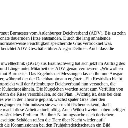
Hartmut Burmester vom Artlenburger Deichverband (ADV). Bis zu zehn
Monate dauernden Hitze entstanden. Durch die lang anhaltende
normalerweise Feuchtigkeit speichernde Gras vertrocknet war.
, berichtet ADV-Geschäftsführer Ansgar Dettmer. Auch dass die
Umwelttechnik (GGU) aus Braunschweig hat sich jetzt im Auftrag des
 und Länge unter Mitarbeit des ADV genau vermessen. „Wir wollten
Hartmut Burmester. Das Ergebnis der Messungen lassen ihn und Ansgar
hrer, während der der Deichhauptmann ergänzt: „Ein Restrisiko bleibt
tprojekt will der Artlenburger Deichverband nun versuchen, die
oder Kuhschrot ähneln. Die Kügelchen werden sonst zum Verfüllen von
n die Risse verschließen, so der Plan. „Wichtig ist, dass bei dem
s wie in der Theorie geplant, wächst später Gras über den
vergangenen Jahr müssen sie zwar nicht flächendeckend, doch
rre macht diese Arbeit aktuell nötig. Auch Wildschweine haben heftiger
zusätzliches Problem. Bei ihrer Nahrungssuche nach tierischem
eseitigte Schäden reißen die Tiere über Nacht wieder auf.“
h die Kommissionen bei den Frühjahrsdeichschauen ein Bild