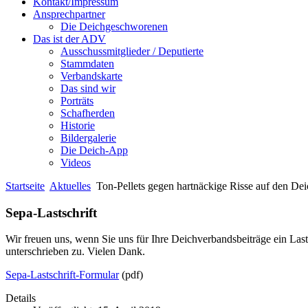
Kontakt/Impressum
Ansprechpartner
Die Deichgeschworenen
Das ist der ADV
Ausschussmitglieder / Deputierte
Stammdaten
Verbandskarte
Das sind wir
Porträts
Schafherden
Historie
Bildergalerie
Die Deich-App
Videos
Startseite
Aktuelles
Ton-Pellets gegen hartnäckige Risse auf den De
Sepa-Lastschrift
Wir freuen uns, wenn Sie uns für Ihre Deichverbandsbeiträge ein Last
unterschrieben zu. Vielen Dank.
Sepa-Lastschrift-Formular
(pdf)
Details