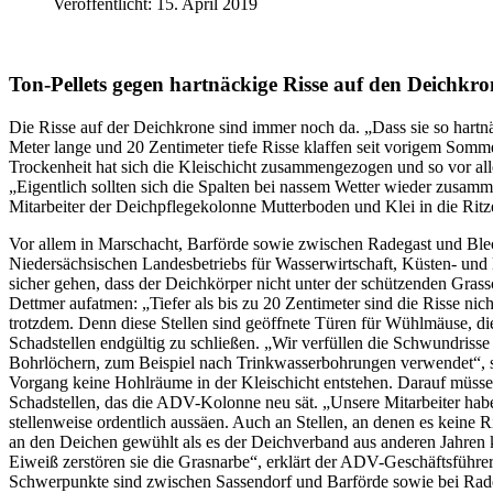
Veröffentlicht: 15. April 2019
Ton-Pellets gegen hartnäckige Risse auf den Deichkr
Die Risse auf der Deichkrone sind immer noch da. „Dass sie so har
Meter lange und 20 Zentimeter tiefe Risse klaffen seit vorigem Somm
Trockenheit hat sich die Kleischicht zusammengezogen und so vor all
„Eigentlich sollten sich die Spalten bei nassem Wetter wieder zusam
Mitarbeiter der Deichpflegekolonne Mutterboden und Klei in die Ritze
Vor allem in Marschacht, Barförde sowie zwischen Radegast und Blec
Niedersächsischen Landesbetriebs für Wasserwirtschaft, Küsten- un
sicher gehen, dass der Deichkörper nicht unter der schützenden Grass
Dettmer aufatmen: „Tiefer als bis zu 20 Zentimeter sind die Risse nic
trotzdem. Denn diese Stellen sind geöffnete Türen für Wühlmäuse, di
Schadstellen endgültig zu schließen. „Wir verfüllen die Schwundriss
Bohrlöchern, zum Beispiel nach Trinkwasserbohrungen verwendet“, so 
Vorgang keine Hohlräume in der Kleischicht entstehen. Darauf müssen
Schadstellen, das die ADV-Kolonne neu sät. „Unsere Mitarbeiter hab
stellenweise ordentlich aussäen. Auch an Stellen, an denen es keine R
an den Deichen gewühlt als es der Deichverband aus anderen Jahren 
Eiweiß zerstören sie die Grasnarbe“, erklärt der ADV-Geschäftsführer
Schwerpunkte sind zwischen Sassendorf und Barförde sowie bei Rad