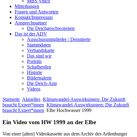
MBS Vitico
Mitteilungen
Fragen und Antworten
Kontakt/Impressum
Ansprechpartner
Die Deichgeschworenen
Das ist der ADV
Ausschussmitglieder / Deputierte
Stammdaten
Verbandskarte
Das sind wir
Porträts
Schafherden
Historie
Bildergalerie
Die Deich-App
Videos
Startseite
Aktuelles
Klimawandel-Auswirkungen: Die Zukunft
braucht Expert*innen
Klimawandel-Auswirkungen: Die Zukunft
braucht Expert*innen
Elbe Hochwasser 1999
Ein Video vom HW 1999 an der Elbe
Von einer [alten] Videokassette aus dem Archiv des Artlenburger