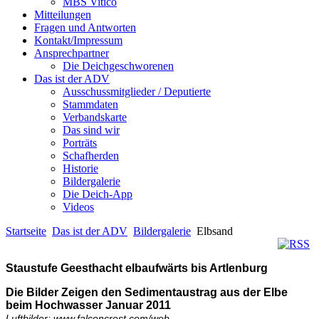
MBS Vitico
Mitteilungen
Fragen und Antworten
Kontakt/Impressum
Ansprechpartner
Die Deichgeschworenen
Das ist der ADV
Ausschussmitglieder / Deputierte
Stammdaten
Verbandskarte
Das sind wir
Porträts
Schafherden
Historie
Bildergalerie
Die Deich-App
Videos
Startseite
Das ist der ADV
Bildergalerie
Elbsand
Staustufe Geesthacht elbaufwärts bis Artlenburg
Die Bilder Zeigen den Sedimentaustrag aus der Elbe
beim Hochwasser Januar 2011
Luftbilder: www.falconcrest.com/web